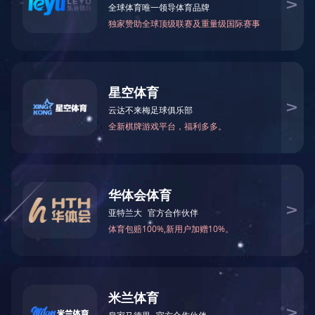
您的位置:
首页
>
产品中心
>
开模合模压余修模设备
产品中心
九游平台
全自动铝挤压模具碱洗及废液综合回收利用系统
铝棒加热生产线系列
时效炉、模具加热炉系列
铝合金隔热型材加工生产